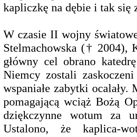
kapliczkę na dębie i tak si
W czasie II wojny światowe
Stelmachowska († 2004), 
główny cel obrano katedr
Niemcy zostali zaskoczeni
wspaniałe zabytki ocalały.
pomagającą wciąż Bożą Opa
dziękczynne wotum za ur
Ustalono, że kaplica-w