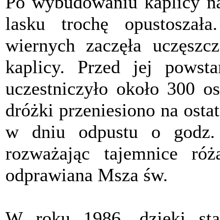
Po wybudowaniu kaplicy na
lasku trochę opustoszał
wiernych zaczęła uczęszc
kaplicy. Przed jej pows
uczestniczyło około 300 os
dróżki przeniesiono na osta
w dniu odpustu o godz.
rozważając tajemnice ró
odprawiana Msza św.
W roku 1986, dzięki sta