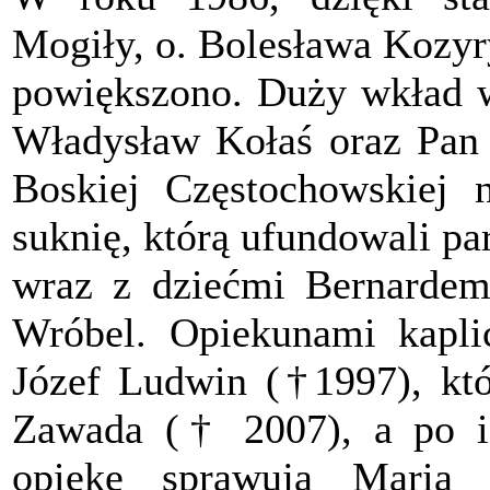
Mogiły, o. Bolesława Kozyr
powiększono. Duży wkład w 
Władysław Kołaś oraz Pan 
Boskiej Częstochowskiej
suknię, którą ufundowali pa
wraz z dziećmi Bernardem
Wróbel. Opiekunami kapli
Józef Ludwin (†1997), kt
Zawada († 2007), a po ic
opiekę sprawują Maria 