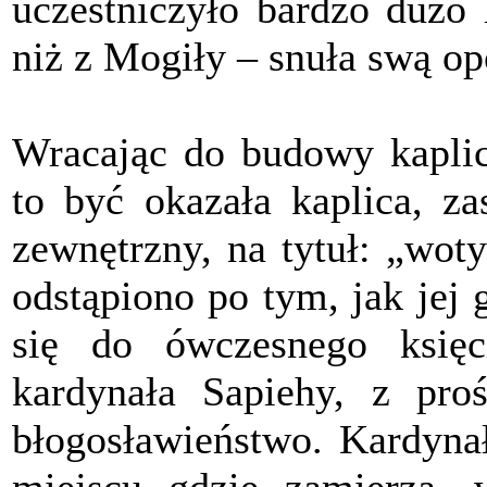
uczestniczyło bardzo dużo 
niż z Mogiły – snuła swą o
Wracając do budowy kaplic
to być okazała kaplica, za
zewnętrzny, na tytuł: „wot
odstąpiono po tym, jak jej 
się do ówczesnego księc
kardynała Sapiehy, z pr
błogosławieństwo. Kardyna